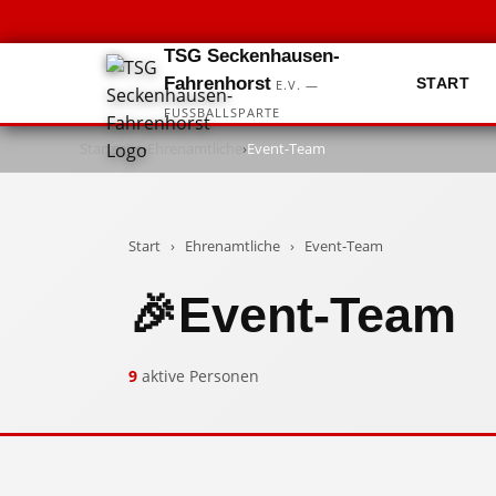
TSG Seckenhausen-
Fahrenhorst
START
E.V. —
FUSSBALLSPARTE
Startseite
›
Ehrenamtliche
›
Event-Team
Start
›
Ehrenamtliche
›
Event-Team
🎉
Event-Team
9
aktive Personen