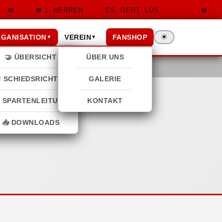
1. HERREN
ES. GEHT. LOS
☀
FANSHOP
GANISATION
VEREIN
▼
▼
🤝 ÜBERSICHT
ÜBER UNS
 SCHIEDSRICHTER
GALERIE
 SPARTENLEITUNG
KONTAKT
📥 DOWNLOADS