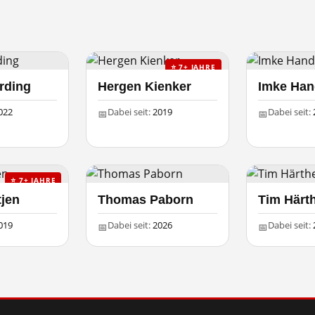
⭐ 7+ JAHRE
rding
Hergen Kienker
Imke Ha
022
Dabei seit:
2019
Dabei seit:
📅
📅
⭐ 7+ JAHRE
tjen
Thomas Paborn
Tim Härt
019
Dabei seit:
2026
Dabei seit:
📅
📅