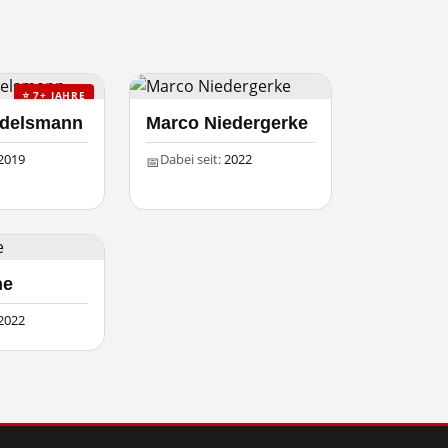
⭐ 7+ JAHRE
ndelsmann
Marco Niedergerke
2019
Dabei seit:
2022
📅
he
2022