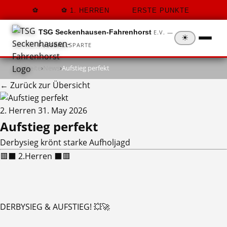
1. HERREN
ERSTE PUNKTE
TSG Seckenhausen-Fahrenhorst
E.V. —
☀
FUSSBALLSPARTE
Startseite
›
News
›
Aufstieg perfekt
← Zurück zur Übersicht
2. Herren
31. May 2026
Aufstieg perfekt
Derbysieg krönt starke Aufholjagd
🟥⬛ 2.Herren ⬛🟥
DERBYSIEG & AUFSTIEG! 💥🚀