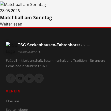
28.05.2026
Matchball am Sonntag
Weiterlesen →
TSG Seckenhausen-Fahrenhorst
E.V. —
FUSSBALLSPARTE
Fußball mit Leidenschaft, Zusammenhalt und Tradition – für unsere
Gemeinde in Stuhr seit 1977.
f
📷
▶
🛒
VEREIN
Über uns
Spartenleitung