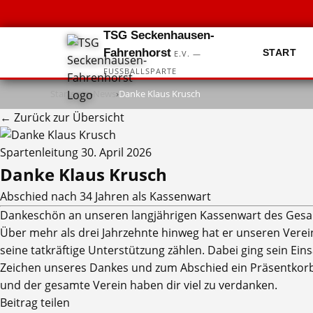
TSG Seckenhausen-
Fahrenhorst
START
E.V. —
FUSSBALLSPARTE
Startseite
›
News
›
Danke Klaus Krusch
← Zurück zur Übersicht
Spartenleitung
30. April 2026
Danke Klaus Krusch
Abschied nach 34 Jahren als Kassenwart
Dankeschön an unseren langjährigen Kassenwart des Gesam
Über mehr als drei Jahrzehnte hinweg hat er unseren Verei
seine tatkräftige Unterstützung zählen. Dabei ging sein E
Zeichen unseres Dankes und zum Abschied ein Präsentkorb üb
und der gesamte Verein haben dir viel zu verdanken.
Beitrag teilen