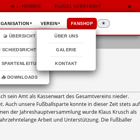
ERREN
FLÜGEL VERSTÄRKT
1. DAM
☀
FANSHOP
GANISATION
VEREIN
▼
▼
🤝 ÜBERSICHT
ÜBER UNS
 SCHIEDSRICHTER
GALERIE
 SPARTENLEITUNG
KONTAKT
📥 DOWNLOADS
ch sein Amt als Kassenwart des Gesamtvereins nieder.
 Auch unsere Fußballsparte konnte in dieser Zeit stets auf
 Rahmen der Jahreshauptversammlung wurde Klaus Krusch als
jahrzehntelange Arbeit und Unterstützung. Die Fußballer