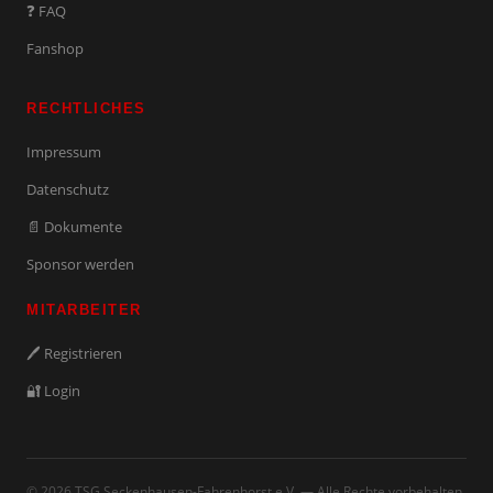
❓ FAQ
Fanshop
RECHTLICHES
Impressum
Datenschutz
📄 Dokumente
Sponsor werden
MITARBEITER
🖊️ Registrieren
🔐 Login
© 2026 TSG Seckenhausen-Fahrenhorst e.V. — Alle Rechte vorbehalten