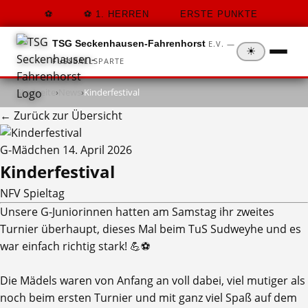
1. HERREN
ERSTE PUNKTE
TSG Seckenhausen-Fahrenhorst
E.V. —
☀
FUSSBALLSPARTE
Startseite
›
News
›
Kinderfestival
← Zurück zur Übersicht
G-Mädchen
14. April 2026
Kinderfestival
NFV Spieltag
Unsere G-Juniorinnen hatten am Samstag ihr zweites
Turnier überhaupt, dieses Mal beim TuS Sudweyhe und es
war einfach richtig stark! 💪⚽️
Die Mädels waren von Anfang an voll dabei, viel mutiger als
noch beim ersten Turnier und mit ganz viel Spaß auf dem