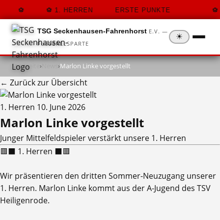
1. HERREN
ERSTE PUNKTE
TSG Seckenhausen-Fahrenhorst
E.V. —
☀
FUSSBALLSPARTE
Startseite
›
News
›
Marlon Linke vorgestellt
← Zurück zur Übersicht
1. Herren
10. June 2026
Marlon Linke vorgestellt
Junger Mittelfeldspieler verstärkt unsere 1. Herren
🟥⬛ 1. Herren ⬛🟥
Wir präsentieren den dritten Sommer-Neuzugang unserer
1. Herren. Marlon Linke kommt aus der A-Jugend des TSV
Heiligenrode.