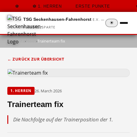
1. HERREN
ERSTE PUNKTE
TSG Seckenhausen-Fahrenhorst
E.V. —
☀
FUSSBALLSPARTE
Startseite
›
News
›
Trainerteam fix
← ZURÜCK ZUR ÜBERSICHT
26. March 2026
1. HERREN
Trainerteam fix
Die Nachfolge auf der Trainerposition der 1.