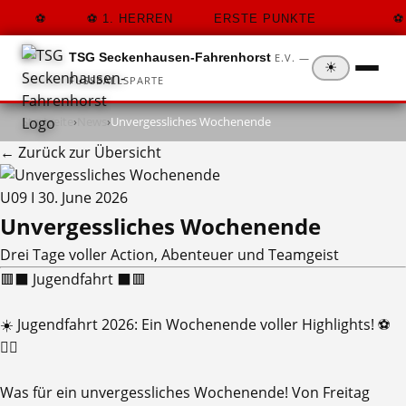
1. HERREN
ERSTE PUNKTE
TSG Seckenhausen-Fahrenhorst
E.V. —
☀
FUSSBALLSPARTE
Startseite
›
News
›
Unvergessliches Wochenende
← Zurück zur Übersicht
U09 I
30. June 2026
Unvergessliches Wochenende
Drei Tage voller Action, Abenteuer und Teamgeist
🟥⬛ Jugendfahrt ⬛🟥
​☀️ Jugendfahrt 2026: Ein Wochenende voller Highlights! ⚽
🏊‍♂️
​Was für ein unvergessliches Wochenende! Von Freitag