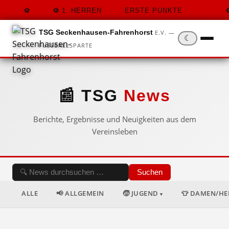
1. HERREN
ERSTE PUNKTE
TSG Seckenhausen-Fahrenhorst
E.V. —
☾
FUSSBALLSPARTE
📰 TSG
News
Berichte, Ergebnisse und Neuigkeiten aus dem
Vereinsleben
Suchen
ALLE
📢 ALLGEMEIN
🧒 JUGEND
👕 DAMEN/H