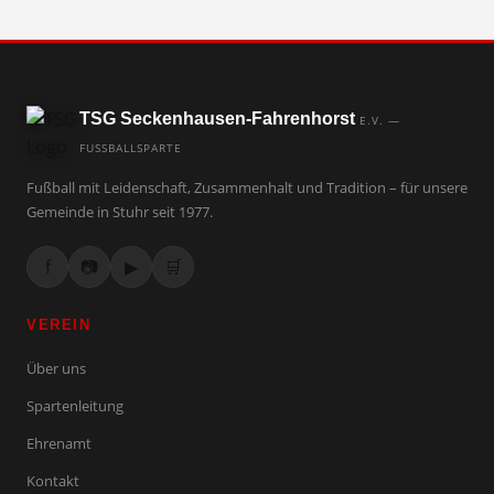
TSG Seckenhausen-Fahrenhorst
E.V. —
FUSSBALLSPARTE
Fußball mit Leidenschaft, Zusammenhalt und Tradition – für unsere
Gemeinde in Stuhr seit 1977.
f
📷
▶
🛒
VEREIN
Über uns
Spartenleitung
Ehrenamt
Kontakt