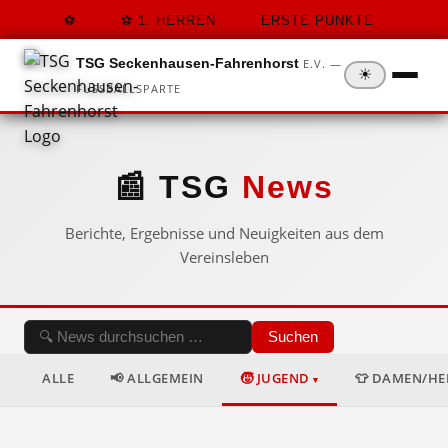
1. HERREN
ERSTE PUNKTE
TSG Seckenhausen-Fahrenhorst
E.V. —
☀
FUSSBALLSPARTE
📰 TSG
News
Berichte, Ergebnisse und Neuigkeiten aus dem
Vereinsleben
Suchen
ALLE
📢 ALLGEMEIN
🧒 JUGEND
👕 DAMEN/H