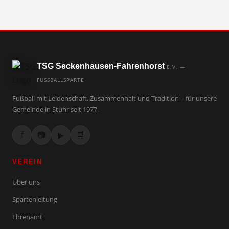
TSG Seckenhausen-Fahrenhorst
E.V. —
FUSSBALLSPARTE
Fußball mit Leidenschaft, Zusammenhalt und Tradition – für unsere
Gemeinde in Stuhr seit 1977.
f
📷
▶
🛒
VEREIN
Über uns
Spartenleitung
Ehrenamt