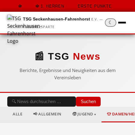
1. HERREN
ERSTE PUNKTE
TSG Seckenhausen-Fahrenhorst
E.V. —
☾
FUSSBALLSPARTE
📰 TSG
News
Berichte, Ergebnisse und Neuigkeiten aus dem
Vereinsleben
Suchen
ALLE
📢 ALLGEMEIN
🧒 JUGEND
👕 DAMEN/H