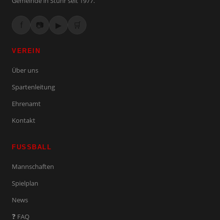
Gemeinde in Stuhr seit 1977.
f
📷
▶
🛒
VEREIN
Über uns
Spartenleitung
Ehrenamt
Kontakt
FUSSBALL
Mannschaften
Spielplan
News
❓ FAQ