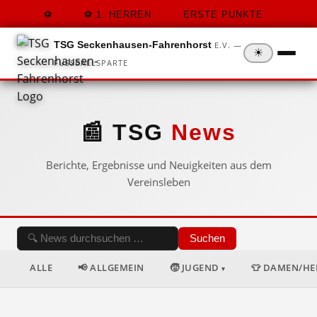
1. HERREN
ERSTE PUNKTE
TSG Seckenhausen-Fahrenhorst
E.V. —
☀
FUSSBALLSPARTE
📰 TSG
News
Berichte, Ergebnisse und Neuigkeiten aus dem
Vereinsleben
Suchen
ALLE
📢 ALLGEMEIN
🧒 JUGEND
👕 DAMEN/H