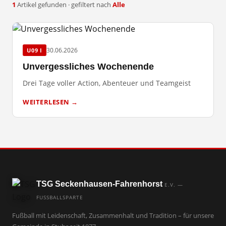
1
Artikel gefunden · gefiltert nach
Alle
30.06.2026
U09 I
Unvergessliches Wochenende
Drei Tage voller Action, Abenteuer und Teamgeist
WEITERLESEN →
TSG Seckenhausen-Fahrenhorst
E.V. —
FUSSBALLSPARTE
Fußball mit Leidenschaft, Zusammenhalt und Tradition – für unsere